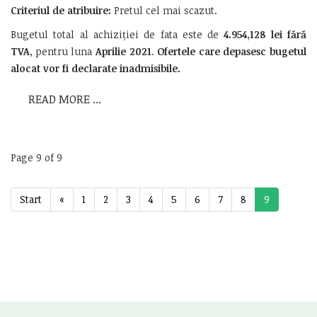
Criteriul de atribuire:
Pretul cel mai scazut.
Bugetul total al achiziției de fata este de
4.954,128
lei fără
TVA
, pentru luna
Aprilie 2021
.
Ofertele care depasesc bugetul
alocat vor fi declarate inadmisibile.
READ MORE ...
Page 9 of 9
Start
«
1
2
3
4
5
6
7
8
9