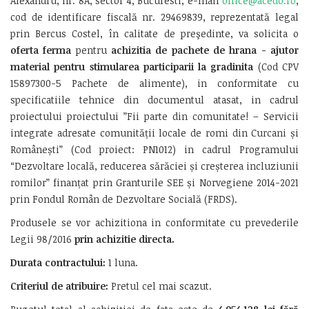
Alexandru, nr. 8A, sector 4, Bucuresti, e-mail
office@acedo.ro
,
cod de identificare fiscală nr. 29469839, reprezentată legal
prin Bercus Costel, în calitate de preşedinte, va solicita o
oferta ferma
pentru
achizitia de pachete de hrana - ajutor
material pentru stimularea participarii la gradinita
(Cod CPV
15897300-5 Pachete de alimente), in conformitate cu
specificatiile tehnice din documentul atasat, in cadrul
proiectului proiectului ”Fii parte din comunitate! – Servicii
integrate adresate comunității locale de romi din Curcani și
Românești” (Cod proiect: PN1012) in cadrul Programului
“Dezvoltare locală, reducerea sărăciei și creșterea incluziunii
romilor” finanțat prin Granturile SEE și Norvegiene 2014-2021
prin Fondul Român de Dezvoltare Socială (FRDS).
Produsele se vor achizitiona in conformitate cu prevederile
Legii 98/2016
prin achizitie directa.
Durata contractului:
1 luna.
Criteriul de atribuire:
Pretul cel mai scazut.