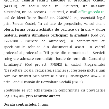
Asociatia
Centrul Pentru Educatie si Drepturile Omului
(ACEDO)
, cu sediul social in, Bucuresti, str. Balasanu
Alexandru, nr. 8A, sector 4, Bucuresti, e-mail
office@acedo.ro
,
cod de identificare fiscală nr. 29469839, reprezentată legal
prin Bercus Costel, în calitate de preşedinte, va solicita o
oferta ferma
pentru
achizitia de pachete de hrana - ajutor
material pentru stimularea participarii la gradinita
(Cod CPV
15897300-5 Pachete de alimente), in conformitate cu
specificatiile tehnice din documentul atasat, in cadrul
proiectului proiectului ”Fii parte din comunitate! – Servicii
integrate adresate comunității locale de romi din Curcani și
Românești” (Cod proiect: PN1012) in cadrul Programului
“Dezvoltare locală, reducerea sărăciei și creșterea incluziunii
romilor” finanțat prin Granturile SEE și Norvegiene 2014-2021
prin Fondul Român de Dezvoltare Socială (FRDS).
Produsele se vor achizitiona in conformitate cu prevederile
Legii 98/2016
prin achizitie directa.
Durata contractului:
1 luna.