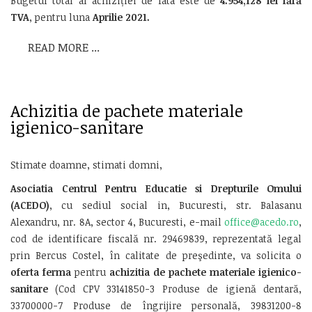
Bugetul total al achiziției de fata este de
4.954,128
lei fără
TVA
, pentru luna
Aprilie 2021
.
READ MORE ...
Achizitia de pachete materiale
igienico-sanitare
Stimate doamne, stimati domni,
Asociatia
Centrul Pentru Educatie si Drepturile Omului
(ACEDO)
, cu sediul social in, Bucuresti, str. Balasanu
Alexandru, nr. 8A, sector 4, Bucuresti, e-mail
office@acedo.ro
,
cod de identificare fiscală nr. 29469839, reprezentată legal
prin Bercus Costel, în calitate de preşedinte, va solicita o
oferta ferma
pentru
achizitia de
pachete materiale igienico-
sanitare
(Cod CPV 33141850-3 Produse de igienă dentară,
33700000-7 Produse de îngrijire personală, 39831200-8