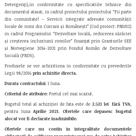
Detergenţi),in conformitate cu specificatiile tehnice din
documentul atasat, in cadrul proiectului proiectului ”Fii parte
din comunitate! – Servicii integrate adresate comunității
locale de romi din Curcani și Românești” (Cod proiect: PN1012)
in cadrul Programului “Dezvoltare locală, reducerea sărăciei
și creșterea incluziunii romilor” finanțat prin Granturile SEE
și Norvegiene 2014-2021 prin Fondul Român de Dezvoltare
Socială (FRDS).
Produsele se vor achizitiona in conformitate cu prevederile
Legii 98/2016
prin achizitie directa.
Durata contractului:
1 luna.
Criteriul de atribuire:
Pretul cel mai scazut.
Bugetul total al achiziției de fata este de
2.521
lei fără TVA
,
pentru luna
Aprilie 2021
.
Ofertele care depasesc bugetul
alocat vor fi declarate inadmisibile.
Ofertele care nu contin in integralitate documentele