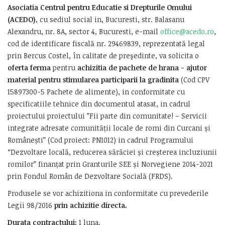
Asociatia
Centrul pentru Educatie si Drepturile Omului
(ACEDO)
, cu sediul social in, Bucuresti, str. Balasanu
Alexandru, nr. 8A, sector 4, Bucuresti, e-mail
office@acedo.ro
,
cod de identificare fiscală nr. 29469839, reprezentată legal
prin Bercus Costel, în calitate de preşedinte, va solicita o
oferta ferma
pentru
achizitia de pachete de hrana - ajutor
material pentru stimularea participarii la gradinita
(Cod CPV
15897300-5 Pachete de alimente), in conformitate cu
specificatiile tehnice din documentul atasat, in cadrul
proiectului proiectului ”Fii parte din comunitate! – Servicii
integrate adresate comunității locale de romi din Curcani și
Românești” (Cod proiect: PN1012) in cadrul Programului
“Dezvoltare locală, reducerea sărăciei și creșterea incluziunii
romilor” finanțat prin Granturile SEE și Norvegiene 2014-2021
prin Fondul Român de Dezvoltare Socială (FRDS).
Produsele se vor achizitiona in conformitate cu prevederile
Legii 98/2016
prin achizitie directa.
Durata contractului:
1 luna.