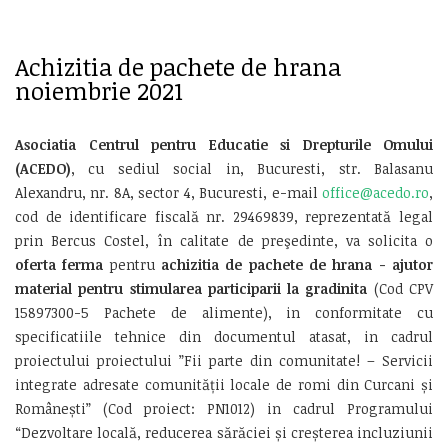
Achizitia de pachete de hrana
noiembrie 2021
Asociatia
Centrul pentru Educatie si Drepturile Omului
(ACEDO)
, cu sediul social in, Bucuresti, str. Balasanu
Alexandru, nr. 8A, sector 4, Bucuresti, e-mail
office@acedo.ro
,
cod de identificare fiscală nr. 29469839, reprezentată legal
prin Bercus Costel, în calitate de preşedinte, va solicita o
oferta ferma
pentru
achizitia de pachete de hrana - ajutor
material pentru stimularea participarii la gradinita
(Cod CPV
15897300-5 Pachete de alimente), in conformitate cu
specificatiile tehnice din documentul atasat, in cadrul
proiectului proiectului ”Fii parte din comunitate! – Servicii
integrate adresate comunității locale de romi din Curcani și
Românești” (Cod proiect: PN1012) in cadrul Programului
“Dezvoltare locală, reducerea sărăciei și creșterea incluziunii