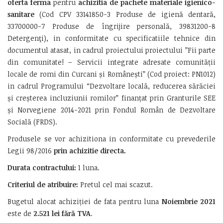
oferta ferma
pentru
achizitia de pachete materiale igienico-
sanitare
(Cod CPV 33141850-3 Produse de igienă dentară,
33700000-7 Produse de îngrijire personală, 39831200-8
Detergenţi), in conformitate cu specificatiile tehnice din
documentul atasat, in cadrul proiectului proiectului ”Fii parte
din comunitate! – Servicii integrate adresate comunității
locale de romi din Curcani și Românești” (Cod proiect: PN1012)
in cadrul Programului “Dezvoltare locală, reducerea sărăciei
și creșterea incluziunii romilor” finanțat prin Granturile SEE
și Norvegiene 2014-2021 prin Fondul Român de Dezvoltare
Socială (FRDS).
Produsele se vor achizitiona in conformitate cu prevederile
Legii 98/2016
prin achizitie directa.
Durata contractului:
1 luna.
Criteriul de atribuire:
Pretul cel mai scazut.
Bugetul alocat achiziției de fata pentru luna
Noiembrie 2021
este de
2.521 lei fără TVA
.