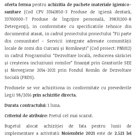
oferta ferma
pentru
achizitia de
pachete materiale igienico-
sanitare
(Cod CPV 33141850-3 Produse de igienă dentară,
33700000-7 Produse de îngrijire personală, 39831200-8
Detergenţi), in conformitate cu specificatiile tehnice din
documentul atasat, in cadrul proiectului proiectului ”Fii parte
din comunitate! – Servicii integrate adresate comunității
locale de romi din Curcani și Românești” (Cod proiect: PN1012)
in cadrul Programului “Dezvoltare locală, reducerea sărăciei
și creșterea incluziunii romilor” finanțat prin Granturile SEE
și Norvegiene 2014-2021 prin Fondul Român de Dezvoltare
Socială (FRDS).
Produsele se vor achizitiona in conformitate cu prevederile
Legii 98/2016
prin achizitie directa.
Durata contractului:
1 luna.
Criteriul de atribuire:
Pretul cel mai scazut.
Bugetul alocat achiziției de fata pentru lunii de
implementare a activitatii
Noiembrie 2021
este de
2.521
lei