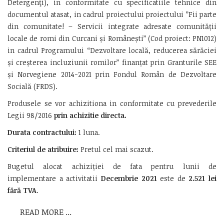
Detergenţi), in conformitate cu specificatiile tehnice din
documentul atasat, in cadrul proiectului proiectului ”Fii parte
din comunitate! – Servicii integrate adresate comunității
locale de romi din Curcani și Românești” (Cod proiect: PN1012)
in cadrul Programului “Dezvoltare locală, reducerea sărăciei
și creșterea incluziunii romilor” finanțat prin Granturile SEE
și Norvegiene 2014-2021 prin Fondul Român de Dezvoltare
Socială (FRDS).
Produsele se vor achizitiona in conformitate cu prevederile
Legii 98/2016
prin achizitie directa.
Durata contractului:
1 luna.
Criteriul de atribuire:
Pretul cel mai scazut.
Bugetul alocat achiziției de fata pentru lunii de
implementare a activitatii
Decembrie 2021
este de
2.521
lei
fără TVA
.
READ MORE ...