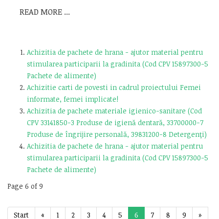
READ MORE ...
Achizitia de pachete de hrana - ajutor material pentru
stimularea participarii la gradinita (Cod CPV 15897300-5
Pachete de alimente)
Achizitie carti de povesti in cadrul proiectului Femei
informate, femei implicate!
Achizitia de pachete materiale igienico-sanitare (Cod
CPV 33141850-3 Produse de igienă dentară, 33700000-7
Produse de îngrijire personală, 39831200-8 Detergenţi)
Achizitia de pachete de hrana - ajutor material pentru
stimularea participarii la gradinita (Cod CPV 15897300-5
Pachete de alimente)
Page 6 of 9
Start
«
1
2
3
4
5
6
7
8
9
»