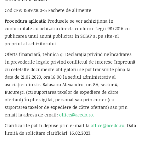
Cod CPV: 15897300-5 Pachete de alimente
Procedura aplicată
: Produsele se vor achiziționa în
conformitate cu achizitia directa conform Legii 98/2016 cu
publicarea unui anunt publicitar in SCIAP si pe site-ul
propriul al achizitorului.
Oferta financiară, tehnică și Declarația privind neîncadrarea
în prevederile legale privind conflictul de interese împreună
cu celelalte documente obligatorii se pot transmite până la
data de 21.02.2023, ora 16.00 la sediul administrativ al
asociației din str. Balasanu Alexandru, nr. 8A, sector 4,
Bucureşti (cu suportarea taxelor de expediere de către
ofertant) în plic sigilat, personal sau prin curier (cu
suportarea taxelor de expediere de către ofertant) sau prin
email la adresa de email:
office@acedo.ro
.
Clarificările pot fi depuse prin e-mail la
office@acedo.ro
.
Data
limită de solicitare clarificări: 16.02.2023.