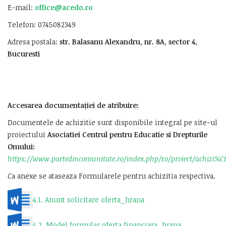
E-mail:
office@acedo.ro
Telefon: 0745082349
Adresa postala:
str.
Balasanu Alexandru
, nr. 8A, sector 4,
Bucuresti
Accesarea documentației de atribuire:
Documentele de achizitie sunt disponibile integral pe site-ul
proiectului
Asociatiei
Centrul pentru Educatie si Drepturile
Omului:
https://www.partedincomunitate.ro/index.php/ro/proiect/achizi%C
Ca anexe se ataseaza Formularele pentru achizitia respectiva.
4.1. Anunt solicitare oferta_hrana
4.2. Model formular oferta financiara_hrana