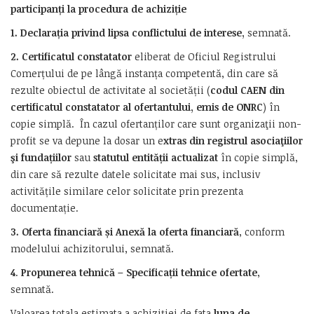
participanți la procedura de achiziție
1. Declarația privind lipsa conflictului de interese,
semnată.
2.
Certificatul constatator
eliberat de Oficiul Registrului
Comerțului de pe lângă instanța competentă, din care să
rezulte obiectul de activitate al societății (
codul CAEN din
certificatul constatator al ofertantului, emis de ONRC
) în
copie simplă. În cazul ofertanților care sunt organizaţii non-
profit se va depune la dosar un e
xtras din registrul asociaţiilor
şi fundațiilor
sau
statutul entității actualizat
în copie simplă,
din care să rezulte datele solicitate mai sus, inclusiv
activitățile similare celor solicitate prin prezenta
documentație.
3.
Oferta financiară și Anexă la oferta financiară
, conform
modelului achizitorului, semnată.
4
.
Propunerea tehnică – Specificații tehnice ofertate
,
semnată.
Valoarea totala estimata a achiziției de fata
luna de