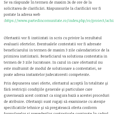
Se va răspunde în termen de maxim 24 de ore de la
solicitarea de clarificări. Răspunsurile la clarificări vor fi
postate la adresa web
:
https://www.partedincomunitate.ro/index.php/ro/proiect/ach
Ofertantii vor fi instiintati in scris cu privire la rezultatul
evaluarii ofertelor. Eventualele contestatii vor fi adresate
beneficiarului in termen de maxim 3 zile calendaristice de la
primirea instiintarii. Beneficiarul va solutiona contestatia in
termen de 3 zile lucratoare. In cazul in care ofertantul nu
este multumit de modul de solutionare a contestatiei, se
poate adresa instantelor judecatoresti competente.
Prin depunerea unei oferte, ofertantul acceptă în totalitate şi
fără restricţii condiţiile generale şi particulare care
guvernează acest contract ca singura bază a acestei proceduri
de atribuire. Ofertanţii sunt rugaţi să examineze cu atenţie
specificatiile tehnice şi să pregatească oferta conform
formularelor si prevederilor contractuale conţinute în cadrul