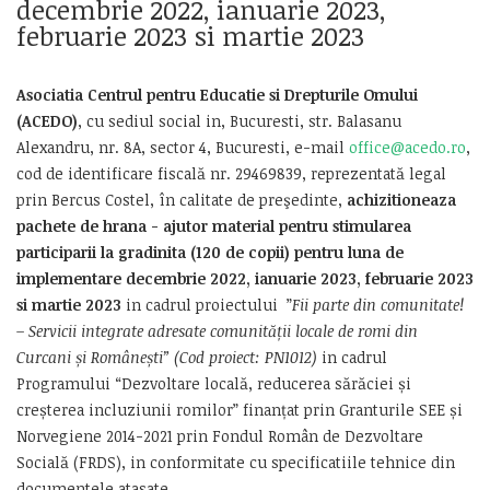
decembrie 2022, ianuarie 2023,
februarie 2023 si martie 2023
Asociatia
Centrul pentru Educatie si Drepturile Omului
(ACEDO)
, cu sediul social in, Bucuresti, str. Balasanu
Alexandru, nr. 8A, sector 4, Bucuresti, e-mail
office@acedo.ro
,
cod de identificare fiscală nr. 29469839, reprezentată legal
prin Bercus Costel, în calitate de preşedinte,
a
chizitioneaza
pachete de hrana - ajutor material pentru stimularea
participarii la gradinita (120 de copii)
pentru luna de
implementare decembrie 2022, ianuarie 2023, februarie 2023
si martie 2023
in cadrul proiectului ”
Fii parte din comunitate!
– Servicii integrate adresate comunității locale de romi din
Curcani și Românești” (Cod proiect: PN1012)
in cadrul
Programului “Dezvoltare locală, reducerea sărăciei și
creșterea incluziunii romilor” finanțat prin Granturile SEE și
Norvegiene 2014-2021 prin Fondul Român de Dezvoltare
Socială (FRDS), in conformitate cu specificatiile tehnice din
documentele atasate.